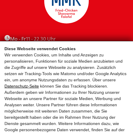
Mo - Fr
11 - 22.30 Uhr
Sa - So
11 - 22.30 Uhr
Diese Webseite verwendet Cookies
Wir verwenden Cookies, um Inhalte und Anzeigen zu
Kitzsteinhornstraße 11
personalisieren, Funktionen für soziale Medien anzubieten und
die Zugriffe auf unsere Webseite zu analysieren. Zusätzlich
5700 Zell am See
setzen wir Tracking-Tools wie Matomo und/oder Google Analytics
ein, um anonyme Nutzungsdaten zu erfassen. Über unsere
Lieferservice
Datenschutz-Seite
können Sie das Tracking blockieren.
Außerdem geben wir Informationen zu Ihrer Nutzung unserer
Lieferung in Zell am See, Kaprun & Bruck
Webseite an unsere Partner für soziale Medien, Werbung und
Analysen weiter. Unsere Partner führen diese Informationen
möglicherweise mit weiteren Daten zusammen, die Sie
Jetzt bestellen
bereitgestellt haben oder die im Rahmen Ihrer Nutzung der
Dienste gesammelt wurden. Weitere Informationen dazu, wie
Google personenbezogene Daten verwendet, finden Sie auf der