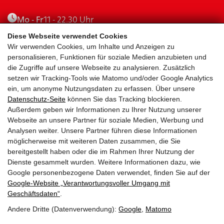
Mo - Fr
11 - 22.30 Uhr
Sa - So
11 - 22.30 Uhr
Diese Webseite verwendet Cookies
Wir verwenden Cookies, um Inhalte und Anzeigen zu
Kitzsteinhornstraße 11
personalisieren, Funktionen für soziale Medien anzubieten und
die Zugriffe auf unsere Webseite zu analysieren. Zusätzlich
5700 Zell am See
setzen wir Tracking-Tools wie Matomo und/oder Google Analytics
ein, um anonyme Nutzungsdaten zu erfassen. Über unsere
Lieferservice
Datenschutz-Seite
können Sie das Tracking blockieren.
Außerdem geben wir Informationen zu Ihrer Nutzung unserer
Lieferung in Zell am See, Kaprun & Bruck
Webseite an unsere Partner für soziale Medien, Werbung und
Analysen weiter. Unsere Partner führen diese Informationen
möglicherweise mit weiteren Daten zusammen, die Sie
Jetzt bestellen
bereitgestellt haben oder die im Rahmen Ihrer Nutzung der
Dienste gesammelt wurden. Weitere Informationen dazu, wie
Google personenbezogene Daten verwendet, finden Sie auf der
Google‑Website „Verantwortungsvoller Umgang mit
Geschäftsdaten“
.
IMPRESSUM
Andere Dritte (Datenverwendung):
Google
,
Matomo
DATENSCHUTZ